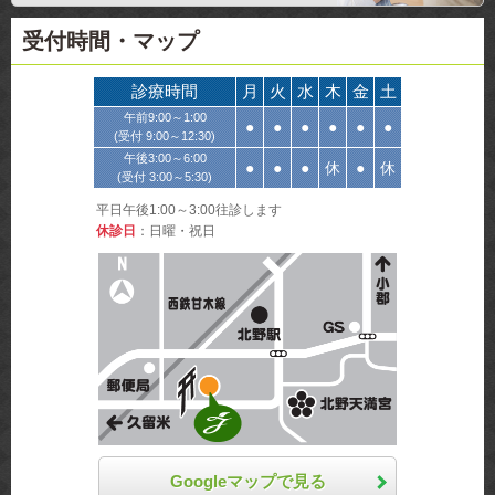
受付時間
・マップ
診療時間
月
火
水
木
金
土
午前
9:00～1:00
●
●
●
●
●
●
(受付 9:00～12:30)
午後
3:00～6:00
●
●
●
休
●
休
(受付 3:00～5:30)
平日午後1:00～3:00往診します
休診日
：日曜・祝日
Googleマップで見る