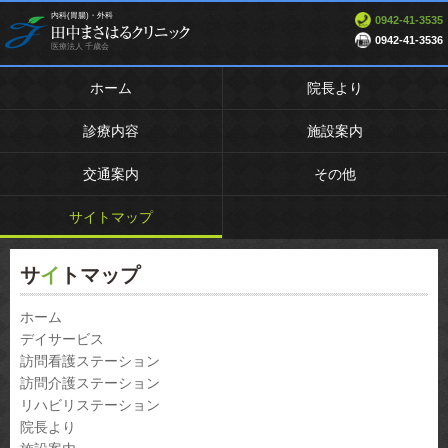
内科(胃腸)・外科
0942-41-3535
0942-41-3536
医療法人 千歳会
ホーム
院長より
診療内容
施設案内
交通案内
その他
サイトマップ
サ
イ
トマップ
ホーム
デイサービス
訪問看護ステーション
訪問介護ステーション
リハビリステーション
院長より